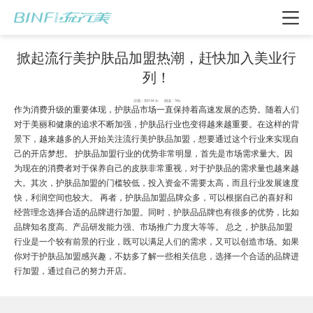
掀起流行美护肤品加盟热潮，赶快加入美业行
列！
日期：2023-04-26 阅读：7426
作为消费升级的重要体现，护肤品市场一直保持着高速发展的态势。随着人们
对于美丽和健康的追求不断加强，护肤品行业也变得越来越重要。在这样的背
景下，越来越多的人开始关注流行美护肤品加盟，想要通过这个行业来实现自
己的开店梦想。 护肤品加盟行业的优势非常明显，首先是市场需求量大。因
为现在的消费者对于保养自己的皮肤非常重视，对于护肤品的需求量也越来越
大。其次，护肤品加盟的门槛较低，投入资金不需要太高，而且行业发展速度
快，利润空间也较大。 再者，护肤品加盟品牌众多，可以根据自己的喜好和
经营理念选择合适的品牌进行加盟。同时，护肤品品牌也有很多的优势，比如
我要加盟
品牌知名度高、产品研发能力强、市场推广力度大等等。 总之，护肤品加盟
行业是一个较有前景的行业，既可以满足人们的需求，又可以创造市场。如果
你对于护肤品加盟感兴趣，不妨多了解一些相关信息，选择一个合适的品牌进
行加盟，通过自己的努力开店。
电话咨询